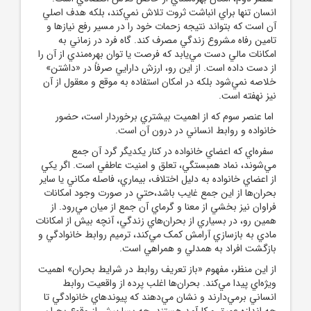
انسان تنها براي انباشت ثروت تلاش نمي‌کند، بلکه هدف اصلي
آن است که بتواند نتيجه زحمات خود را در مسير رفع نيازها و
تامين رفاه مشروع زندگي مصرف کند. گاه فرد در زماني به
امکانات مالي دست مي‌يابد که فرصت يا توان بهره‌مندي از آن را
از دست داده است. از اين رو، ارزش دارايي صرفاً در «داشتن»
خلاصه نمي‌شود بلکه در امکان استفاده به موقع و معقول از آن
نيز نهفته است.
اما عنصر سوم که از اهميت بيشتري برخوردار است، حضور
خانواده و روابط انساني در درون آن است.
سفره‌اي که اعضاي خانواده در کنار يکديگر گرد آن جمع
مي‌شوند، نماد همبستگي، تعلق و امنيت عاطفي است. اگر يکي
از اعضاي خانواده به دليل اختلاف، بيماري، فاصله مکاني يا ساير
بحران‌ها از اين جمع غايب باشد،حتي در صورت وجود امکانات
فراوان نيز بخشي از معنا و گرماي آن جمع از ميان مي‌رود. از
همين رو، در بسياري از بحران‌هاي زندگي، آنچه بيش از امکانات
مادي به بازسازي آرامش کمک مي‌کند، ترميم روابط خانوادگي و
بازگشت افراد به همدلي و همراهي است.
از اين منظر، مفهوم «باز تعريف روابط در شرايط بحران» اهميت
ويژه‌اي پيدا مي‌کند. بحران‌ها اغلب پرده از واقعيت روابط
انساني برمي‌دارند و نشان مي‌دهند که پيوندهاي خانوادگي تا
چه اندازه عميق و کارآمد هستند. چه بسا پيش از وقوع بحران،