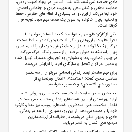
مادي خلاصه نمي‌شود،بلکه نقش اساسي در ايجاد امنيت رواني،
حمايت عاطفي و شکل دهي به هويت فردي و اجتماعي اعضاي
خود ايفا مي‌کند.از اين رو، در بسياري از نظام‌هاي حقوقي، حفظ
و تحکيم بنيان خانواده به عنوان يک هدف مهم مورد توجه قرار
گرفته است.
يکي از کارکردهاي مهم خانواده کمک به اعضا در مواجهه با
بحران‌ها و دشواري‌هاي زندگي است.فردي که در شرايط سخت
در کنار يک خانواده همدل و حمايتگر قرار دارد، آن را نه به عنوان
پايان راه، بلکه به عنوان مرحله‌اي از مسير زندگي درک مي‌کند.
در چنين فضايي، رنج و دشواري به تجربه‌اي مشترک تبديل شده
و همين امر توان تحمل و سازگاري افراد را افزايش مي‌دهد.
براي فهم ساده‌تر ابعاد زندگي انساني مي‌توان از سه عنصر
بنيادين سخن گفت: «سلامت»، «امکان بهره‌مندي از
دستاوردهاي اقتصادي» و «حضور خانواده».
نخستين عنصر، سلامت است. سلامت جسمي و رواني شرط
اوليه بهره‌مندي از ساير نعمت‌هاي زندگي محسوب مي‌شود. در
فقدان سلامت، حتي ساده‌ترين لذت‌هاي روزمره نيز معنا و کارکرد
خود را از دست مي‌دهد. از اين رو، بسياري از آنچه در زندگي،
عادي و بديهي تلقي مي‌شود، در حقيقت از ارزشمندترين
سرمايه‌هاي انسان به شمار مي‌آيد.
عنصر دوم، امکان بهره‌مندي از حاصل تلاش اقتصادي است.