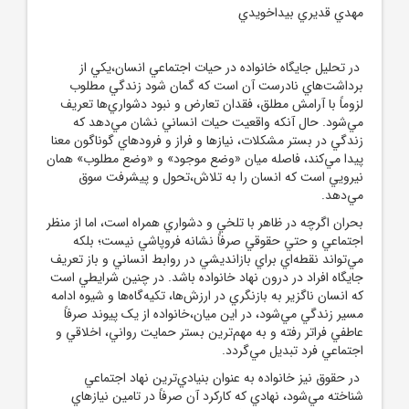
مهدي قديري بيداخويدي
در تحليل جايگاه خانواده در حيات اجتماعي انسان،يکي از
برداشت‌هاي نادرست آن است که گمان شود زندگي مطلوب
لزوماً با آرامش مطلق، فقدان تعارض و نبود دشواري‌ها تعريف
مي‌شود. حال آنکه واقعيت حيات انساني نشان مي‌دهد که
زندگي در بستر مشکلات، نيازها و فراز و فرودهاي گوناگون معنا
پيدا مي‌کند، فاصله ميان «وضع موجود» و «وضع مطلوب» همان
نيرويي است که انسان را به تلاش،تحول و پيشرفت سوق
مي‌دهد.
بحران اگرچه در ظاهر با تلخي و دشواري همراه است، اما از منظر
اجتماعي و حتي حقوقي صرفاً نشانه فروپاشي نيست؛ بلکه
مي‌تواند نقطه‌اي براي بازانديشي در روابط انساني و باز تعريف
جايگاه افراد در درون نهاد خانواده باشد. در چنين شرايطي است
که انسان ناگزير به بازنگري در ارزش‌ها، تکيه‌گاه‌ها و شيوه ادامه
مسير زندگي مي‌شود، در اين ميان،خانواده از يک پيوند صرفاً
عاطفي فراتر رفته و به مهم‌ترين بستر حمايت رواني، اخلاقي و
اجتماعي فرد تبديل مي‌گردد.
در حقوق نيز خانواده به عنوان بنيادي‌ترين نهاد اجتماعي
شناخته مي‌شود، نهادي که کارکرد آن صرفاً در تامين نيازهاي