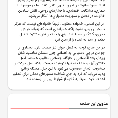
افراد وجود خانواده را امري بديهي تلقي کنند، اما در مواجهه با
بيماري، مشکلات اقتصادي، يا فشارهاي روحي، نقش بنيادين
خانواده در تحمل و مديريت دشواري‌ها آشکار مي‌شود.
بر اين اساس، خانواده مطلوب، لزوماً خانواده‌اي نيست که هرگز
با بحران روبرو نشود بلکه خانواده‌اي است که بتواند در دل
بحران، گفتگو را حفظ کند، رنج را به تجربه‌اي مشترک تبديل
نمايد و اميد به آينده را از ميان نبرد.
در اين ميان، توجه به نسل جوان نيز اهميت دارد. بسياري از
جوانان در پي دستيابي به اهدافي چون مسکن مناسب، شغل
پايدار، رفاه اقتصادي و جايگاه اجتماعي مطلوب هستند. اصل
داشتن آرزو و هدف نه تنها نکوهيده نيست، بلکه عامل حرکت و
پيشرفت انسان محسوب مي‌شود.با اين حال، مسئله زماني
پديد مي‌آيد که فرد به جاي شناخت مسيرهاي ممکن براي تحقق
اهداف خود، صرفاً به گلايه از شرايط بيروني بسنده کند.
عناوین این صفحه