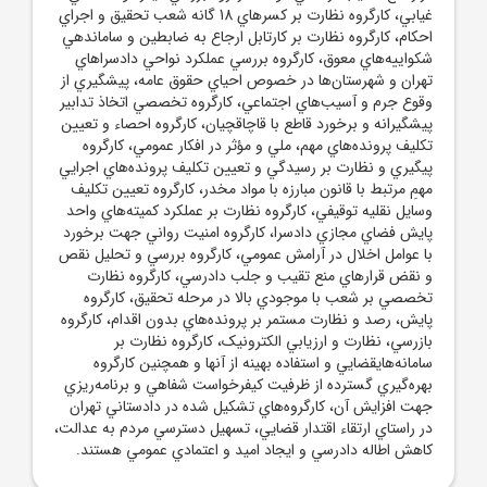
غيابي، کارگروه نظارت بر کسرهاي 18 گانه شعب تحقيق و اجراي
احکام، کارگروه نظارت بر کارتابل ارجاع به ضابطين و ساماندهي
شکواييه‌هاي معوق، کارگروه بررسي عملکرد نواحي دادسراهاي
تهران و شهرستان‌ها در خصوص احياي حقوق عامه، پيشگيري از
وقوع جرم و آسيب‌هاي اجتماعي، کارگروه تخصصي اتخاذ تدابير
پيشگيرانه و برخورد قاطع با قاچاقچيان، کارگروه احصاء و تعيين
تکليف پرونده‌هاي مهم، ملي و مؤثر در افکار عمومي، کارگروه
پيگيري و نظارت بر رسيدگي و تعيين تکليف پرونده‌هاي اجرايي
مهمِ مرتبط با قانون مبارزه با مواد مخدر، کارگروه تعيين تکليف
وسايل نقليه توقيفي، کارگروه نظارت بر عملکرد کميته‌هاي واحد
پايش فضاي مجازي دادسرا، کارگروه امنيت رواني جهت برخورد
با عوامل اخلال در آرامش عمومي، کارگروه بررسي و تحليل نقص
و نقض قرارهاي منع تقيب و جلب دادرسي، کارگروه نظارت
تخصصي بر شعب با موجودي بالا در مرحله تحقيق، کارگروه
پايش، رصد و نظارت مستمر بر پرونده‌هاي بدون اقدام، کارگروه
بازرسي، نظارت و ارزيابي الکترونيک، کارگروه نظارت بر
سامانه‌هايقضايي و استفاده بهينه از آنها و همچنين کارگروه
بهره‌گيري گسترده از ظرفيت کيفرخواست شفاهي و برنامه‌ريزي
جهت افزايش آن، کارگروه‌هاي تشکيل شده در دادستاني تهران
در راستاي ارتقاء اقتدار قضايي، تسهيل دسترسي مردم به عدالت،
کاهش اطاله دادرسي و ايجاد اميد و اعتمادي عمومي هستند.