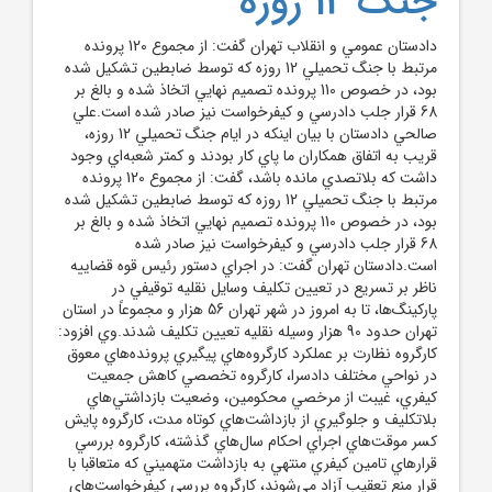
جنگ 12 روزه
دادستان عمومي و انقلاب تهران گفت: از مجموع 120 پرونده
مرتبط با جنگ تحميلي 12 روزه که توسط ضابطين تشکيل شده
بود، در خصوص 110 پرونده تصميم نهايي اتخاذ شده و بالغ بر
68 قرار جلب دادرسي و کيفرخواست نيز صادر شده است.علي
صالحي دادستان با بيان اينکه در ايام جنگ تحميلي 12 روزه،
قريب به اتفاق همکاران ما پاي کار بودند و کمتر شعبه‌اي وجود
داشت که بلاتصدي مانده باشد، گفت: از مجموع 120 پرونده
مرتبط با جنگ تحميلي 12 روزه که توسط ضابطين تشکيل شده
بود، در خصوص 110 پرونده تصميم نهايي اتخاذ شده و بالغ بر
68 قرار جلب دادرسي و کيفرخواست نيز صادر شده
است.دادستان تهران گفت: در اجراي دستور رئيس قوه قضاييه
ناظر بر تسريع در تعيين تکليف وسايل نقليه توقيفي در
پارکينگ‌ها، تا به امروز در شهر تهران 56 هزار و مجموعاً در استان
تهران حدود 90 هزار وسيله نقليه تعيين تکليف شدند.وي افزود:
کارگروه نظارت بر عملکرد کارگروه‌هاي پيگيري پرونده‌هاي معوق
در نواحي مختلف دادسرا، کارگروه تخصصي کاهش جمعيت
کيفري، غيبت از مرخصي محکومين، وضعيت بازداشتي‌هاي
بلاتکليف و جلوگيري از بازداشت‌هاي کوتاه مدت، کارگروه پايش
کسر موقت‌هاي اجراي احکام سال‌هاي گذشته، کارگروه بررسي
قرارهاي تامين کيفري منتهي به بازداشت متهميني که متعاقبا با
قرار منع تعقيب آزاد مي‌شوند، کارگروه بررسي کيفرخواست‌هاي