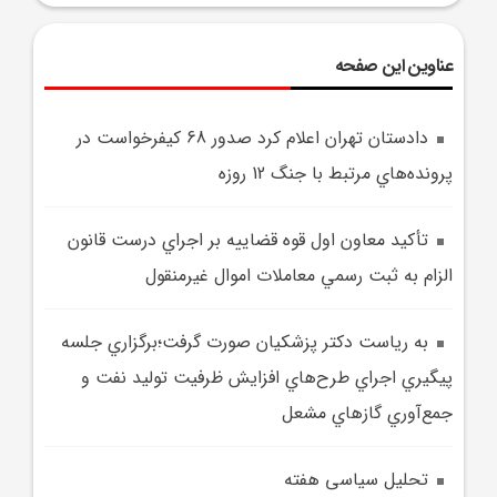
عناوین این صفحه
دادستان تهران اعلام کرد صدور 68 کيفرخواست در
پرونده‌هاي مرتبط با جنگ 12 روزه
تأکيد معاون اول قوه قضاييه بر اجراي درست قانون
الزام به ثبت رسمي معاملات اموال غيرمنقول
به رياست دکتر پزشکيان صورت گرفت؛برگزاري جلسه
پيگيري اجراي طرح‌هاي افزايش ظرفيت توليد نفت و
جمع‌آوري گازهاي مشعل
تحلیل سیاسی هفته