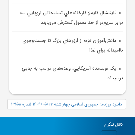
فايننشال تايمز: کارخانه‌هاي تسليحاتي اروپايي سه
برابر سريع‌تر از حد معمول گسترش مي‌يابند
دانش‌آموزان غزه؛ از آرزوهاي بزرگ تا جست‌وجوي
نااميدانه براي غذا
يک نويسنده آمريکايي: وعده‌هاي ترامپ به جايي
نرسيدند
دانلود روزنامه جمهوری اسلامی چهار شنبه 1404/05/22 شماره 13158
کانال تلگرام