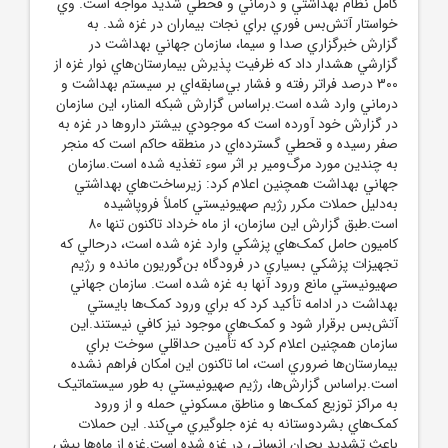
کامل نظام بهداشتي و درماني و قحطي شديد مواجه است. وي
خواستار آتش‌بس فوري براي نجات بيماران در غزه شد. به
گزارش خبرگزاري صدا و سيما، سازمان جهاني بهداشت در
گزارشي هشدار داد که ظرفيت پذيرش بيمارستان‌هاي نوار غزه از
300 درصد فراتر رفته و فشار بي‌سابقه‌اي بر سيستم بهداشت و
درماني وارد شده است.براساس گزارش شبکه المنار، اين سازمان
در گزارش خود آورده است که موجودي بيشتر دارو‌ها در غزه به
صفر رسيده و قحطي گسترده‌اي در منطقه حاکم است که منجر
به چندين مورد مرگ‌ومير بر اثر سوء تغذيه شده است.سازمان
جهاني بهداشت همچنين اعلام کرد: زيرساخت‌هاي بهداشتي
به‌دليل حملات مکرر رژيم صهيونيستي کاملاً فروپاشيده
است.طبق گزارش اين سازمان، از ماه خرداد تاکنون تنها 80
کاميون حامل کمک‌هاي پزشکي وارد غزه شده است، درحالي که
تجهيزات پزشکي بسياري در فرودگاه بن‌گوريون مانده و رژيم
صهيونيستي مانع ورود آنها به غزه شده است. سازمان جهاني
بهداشت در ادامه تأکيد کرد که براي ورود کمک‌ها بايستي
آتش‌بس برقرار شود و کمک‌هاي موجود نيز کافي نيستند.اين
سازمان همچنين اعلام کرد که تأمين حداقلي سوخت براي
بيمارستان‌ها ضروري است، اما تاکنون اين امکان فراهم نشده
است.براساس گزارش‌ها، رژيم صهيونيستي به طور سيستماتيک
به مراکز توزيع کمک‌ها و مناطق مسکوني حمله و از ورود
کمک‌هاي بشردوستانه به غزه جلوگيري مي‌کند. اين حملات
باعث تشديد بحران انساني در غزه شده است.غزه از ماه‌ها پيش