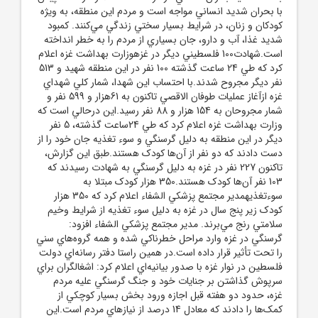
با بحران شديد انساني مواجه است و مردم اين منطقه، به ويژه
کودکان و زنان، در شرايط بسيار سختي زندگي مي‌کنند. کمبود
شديد غذا، آب و دارو، جان بسياري از مردم را به خطر انداخته
است.شهادت100 فلسطيني ديگر در غزهوزارت بهداشت غزه اعلام
کرد که طي 24 ساعت گذشته 100 نفر در اين منطقه شهيد و 513
نفر ديگر مجروح شدند.با احتساب اين شهدا، شمار کلي شهداي
غزه ازآغاز عمليات طوفان الاقصي تاکنون به 61هزار و 599 نفر و
شمار مجروحان به 154 هزار و 88 نفر رسيد.اين درحالي است که
وزارت بهداشت غزه اعلام کرد که طي 24ساعت گذشته، 5 نفر
ديگر در اين منطقه به دليل گرسنگي و سوء تغذيه جان خود را از
دست دادند که دو نفر از آن‌ها کودک هستند.طبق اين گزارش،
تاکنون 227 نفر در غزه به دليل گرسنگي به شهادت رسيدند که
103 نفر آن‌ها کودک هستند.350 هزار کودک مبتلا به
سوءتغذيهمدير مجتمع پزشکي الشفاء اعلام کرد که 350 هزار
کودک زير پنج سال در غزه به دليل سوء تغذيه از شرايط وخيم
سلامتي رنج مي‌برند. مدير مجتمع پزشکي الشفاء افزود:
گرسنگي در غزه وارد مراحل خطرناکي شده و همه گروه‌هاي سني
را تحت تأثير قرار داده است.در همين راستا دفتر رسانه‌اي دولت
فلسطين در نوار غزه با صدور بيانيه‌اي اعلام کرد: اشغالگران براي
سرپوش گذاشتن بر جنايات خود و جنگ گرسنگي عليه مردم
غزه، حدود دو هفته قبل اجازه ورود بخش بسيار کوچکي از
کمک‌ها را دادند که معادل 14 درصد از نيازهاي مردم است.اين