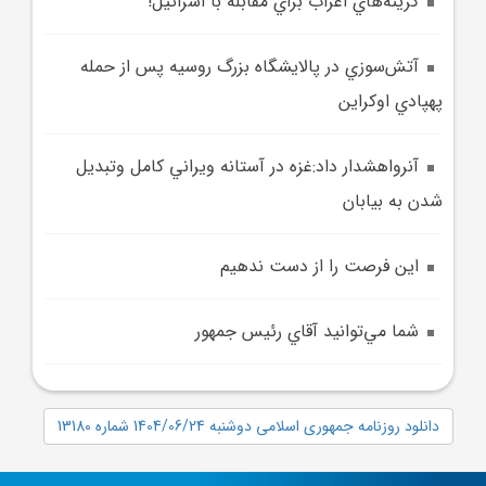
گزينه‌هاي اعراب براي مقابله با اسرائيل!
آتش‌سوزي در پالايشگاه بزرگ روسيه پس از حمله
پهپادي اوکراين
آنرواهشدار داد:غزه در آستانه ويراني کامل وتبديل
شدن به بيابان
اين فرصت را از دست ندهيم
شما مي‌توانید آقاي رئيس ‌جمهور
دانلود روزنامه جمهوری اسلامی دوشنبه 1404/06/24 شماره 13180