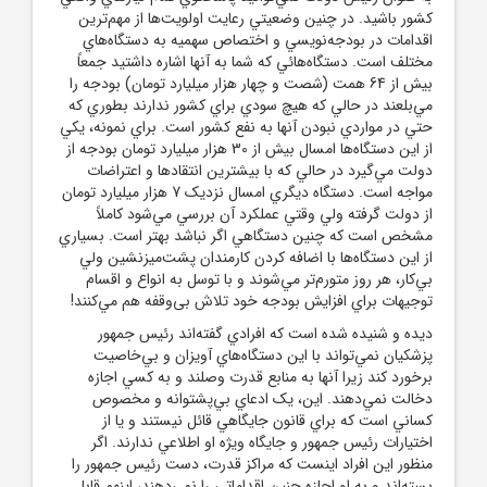
کشور باشيد. در چنين وضعيتي رعايت اولويت‌ها از مهم‌ترين
اقدامات در بودجه‌نويسي و اختصاص سهميه به دستگاه‌هاي
مختلف است. دستگاه‌هائي که شما به آنها اشاره داشتيد جمعاً
بيش از 64 همت (شصت و چهار هزار ميليارد تومان) بودجه را
مي‌بلعند در حالي که هيچ سودي براي کشور ندارند بطوري که
حتي در مواردي نبودن آنها به نفع کشور است. براي نمونه، يکي
از اين دستگاه‌ها امسال بيش از 30 هزار ميليارد تومان بودجه از
دولت مي‌گيرد در حالي که با بيشترين انتقادها و اعتراضات
مواجه است. دستگاه ديگري امسال نزديک 7 هزار ميليارد تومان
از دولت گرفته ولي وقتي عملکرد آن بررسي مي‌شود کاملاً
مشخص است که چنين دستگاهي اگر نباشد بهتر است. بسياري
از اين دستگاه‌ها با اضافه کردن کارمندان پشت‌ميزنشين ولي
بي‌کار، هر روز متورم‌تر مي‌شوند و با توسل به انواع و اقسام
توجيهات براي افزايش بودجه خود تلاش بی‌وقفه هم مي‌کنند!
ديده و شنيده شده است که افرادي گفته‌اند رئيس ‌جمهور
پزشکيان نمي‌تواند با اين دستگاه‌هاي آويزان و بي‌‌خاصيت
برخورد کند زيرا آنها به منابع قدرت وصلند و به کسي اجازه
دخالت نمي‌دهند. اين، يک ادعاي بي‌پشتوانه و مخصوص
کساني است که براي قانون جايگاهي قائل نيستند و يا از
اختيارات رئيس ‌جمهور و جايگاه ويژه او اطلاعي ندارند. اگر
منظور اين افراد اينست که مراکز قدرت، دست رئيس‌ جمهور را
بسته‌اند و به او اجازه چنين اقداماتي را نمي‌دهند، اينهم قابل