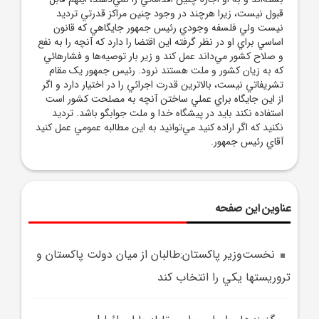
قبول نيست، زيرا هرچند در وجود چنين مراکز قدرتي ترديد
نيست ولي فلسفه وجودي رئيس ‌جمهور جايگاهي که قانون
اساسي براي او در نظر گرفته اين اقتضا را دارد که آنچه را به نفع
و صلاح کشور مي‌داند عمل کند و زير بار توصيه‌ها و فشارهائي
که به زيان کشور و ملت هستند نرود. رئيس ‌جمهور يک مقام
تشريفاتي نيست، بالاترين قدرت اجرائي را در اختيار دارد و اگر
از اين جايگاه براي عملي ساختن آنچه به مصلحت کشور است
استفاده نکند بايد در پيشگاه خدا و ملت جوابگو باشد. ترديد
نکنيد که اگر اراده کنيد مي‌توانيد به اين مطالبه عمومي عمل کنيد
آقاي رئيس‌ جمهور.
عناوین این صفحه
نخست‌وزير پاکستان:طالبان از ميان دولت پاکستان و
تروريستها يکي را انتخاب کند