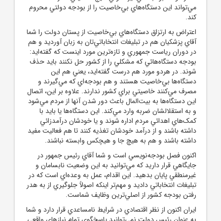
مي‌تواند اين دستگاه‌هاي بي‌خاصيت را از بودجه دولتي محروم
کند.
اعتراض به ارتزاق دستگاه‌هاي بي‌خاصيت از پستان دولت را شما
آقاي پزشکيان هم در تبليغات انتخاباتي‌تان به زبان آورديد و هم
در دوران رياست ‌جمهوري و تازه‌ترين مورد اينست که گفته‌ايد:
بودجه دستگاه‌هائي که مشکلي را از کشور حل نکنند بايد حذف
شوند. در هردو مورد هم درست گفته‌ايد، يعني هم اين
دستگاه‌ها بي‌خاصيت هستند و هم بودجه‌اي که مي‌گيرند و
مصرف مي‌کنند خاصيتي براي کشور ندارند. علاوه بر اين، اتصال
اين دستگاه‌ها به بيت‌المال باعث دور شدن آنها از مردم مي‌شود
و به استقلالشان ضربه وارد مي‌کند. اين دستگاه‌ها يا بايد با
کمک‌هاي اهدائي مردم اداره شوند و يا خودشان درآمدزائي
داشته باشند و از درآمد خودشان تغذيه کنند تا هم فعاليت مفيد
داشته باشند و هم به هيچ جا و هيچکس وابسته نباشند.
اکنون فصل بودجه‌نويسي است و شما آقاي رئيس‌ جمهور در
جايگاهي قرار داريد که مي‌توانيد به اين وضعيت نابسامان و
غيرمنطقي پايان بدهيد. اين اقدام، عمل به وعده‌اي است که در
تبليغات انتخاباتي داديد و مهم‌تر اينکه اصولاً جلوگيري از به هدر
رفتن بودجه کشور از اصلي‌ترين وظايف شماست.
ايران اکنون از نظر اقتصادي در شرايط نامساعدي قرار دارد و شما
به عنوان رئيس‌ دولت نمي‌توانيد پاسخگوي تمام نيازهاي واقعي