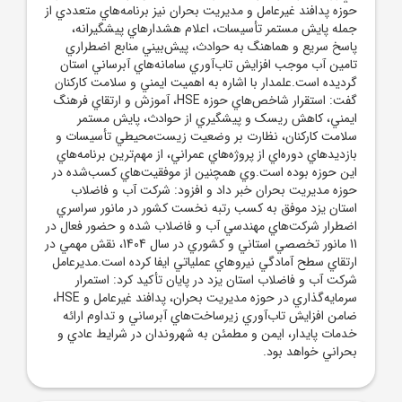
حوزه پدافند غيرعامل و مديريت بحران نيز برنامه‌هاي متعددي از
جمله پايش مستمر تأسيسات، اعلام هشدارهاي پيشگيرانه،
پاسخ سريع و هماهنگ به حوادث، پيش‌بيني منابع اضطراري
تامين آب موجب افزايش تاب‌آوري سامانه‌هاي آبرساني استان
گرديده است.علمدار با اشاره به اهميت ايمني و سلامت کارکنان
گفت: استقرار شاخص‌هاي حوزه HSE، آموزش و ارتقاي فرهنگ
ايمني، کاهش ريسک و پيشگيري از حوادث، پايش مستمر
سلامت کارکنان، نظارت بر وضعيت زيست‌محيطي تأسيسات و
بازديدهاي دوره‌اي از پروژه‌هاي عمراني، از مهم‌ترين برنامه‌هاي
اين حوزه بوده است.وي همچنين از موفقيت‌هاي کسب‌شده در
حوزه مديريت بحران خبر داد و افزود: شرکت آب و فاضلاب
استان يزد موفق به کسب رتبه نخست کشور در مانور سراسري
اضطرار شرکت‌هاي مهندسي آب و فاضلاب شده و حضور فعال در
11 مانور تخصصي استاني و کشوري در سال 1404، نقش مهمي در
ارتقاي سطح آمادگي نيروهاي عملياتي ايفا کرده است.مديرعامل
شرکت آب و فاضلاب استان يزد در پايان تأکيد کرد: استمرار
سرمايه‌گذاري در حوزه مديريت بحران، پدافند غيرعامل و HSE،
ضامن افزايش تاب‌آوري زيرساخت‌هاي آبرساني و تداوم ارائه
خدمات پايدار، ايمن و مطمئن به شهروندان در شرايط عادي و
بحراني خواهد بود.