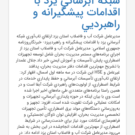
شبکه آبرساني يزد با
اقدامات پيشگيرانه و
راهبرديي
مديرعامل شرکت آب و فاضلاب استان يزد:ارتقاي تاب‌آوري شبکه
آبرساني يزد با اقدامات پيشگيرانه و راهبردييزد- خبرنگارروزنامه
جمهوري اسلامي: مديرعامل شرکت آب و فاضلاب استان يزد از
اجراي برنامه‌هاي مستمر مديريت بحران شامل توسعه تجهيزات
اضطراري، پايش تأسيسات و آموزش ايمني خبر داد.جلال علمدار
با تشريح مهم‌ترين اقدامات دفتر مديريت بحران، پدافند
غيرعامل و HSE اين شرکت در سه ماهه اول امسال، اظهار کرد:
ارتقاي تاب‌آوري تأسيسات آبرساني و حفظ پايداري خدمات در
شرايط اضطراري، از اولويت‌هاي راهبردي شرکت آبفا است و در
همين راستا برنامه‌هاي متعددي طي ماه‌هاي اخير اجرا شده
است.وي با بيان اينکه در حوزه پايداري آبرساني، تجهيزات و
امکانات عملياتي شرکت تقويت شده است، افزود: تجهيز و
به‌روزرساني دستگاه‌هاي مولد برق اضطراري، تأمين تجهيزات
تخصصي مديريت بحران، افزايش توان ناوگان لجستيکي و
فراهم‌سازي امکانات مورد نياز براي خدمت‌رساني در شرايط
اضطراري، از مهم‌ترين اقدامات انجام‌شده در اين بخش به شمار
مي‌رود.مديرعامل شرکت آب و فاضلاب استان يزد ادامه داد: در