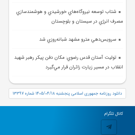
شتاب توسعه نيروگاه‌هاي خورشيدي و هوشمندسازي
مصرف انرژي در سيستان و بلوچستان
سرويس‌دهي مترو مشهد شبانه‌روزي شد
توليت آستان قدس رضوي: مکان دفن پيکر رهبر شهيد
انقلاب در مسير زيارت زائران قرار مي‌گيرد
دانلود روزنامه جمهوری اسلامی پنجشنبه 1405/04/18 شماره 13397
کانال تلگرام