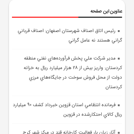
عناوین این صفحه
رئيس اتاق اصناف شهرستان اصفهان: اصناف قرباني
گراني هستند نه عامل گراني
مدير شرکت ملي پخش فرآورده‌هاي نفتي منطقه
کردستان: واريز بيش از 28 هزار ميليارد ريال به خزانه
دولت از محل فروش سوخت در جايگاه‌هاي مرزي
کردستان
فرمانده انتظامي استان قزوين خبرداد کشف 90 ميليارد
ريال کالاي احتکارشده در قزوين
آثار زيان بار فعاليت کارخانه قند در مرکز شهر کرج