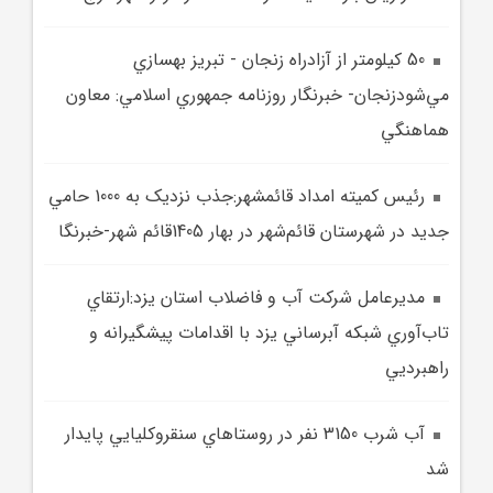
50 کيلومتر از آزادراه زنجان - تبريز بهسازي
مي‌شودزنجان- خبرنگار روزنامه جمهوري اسلامي: معاون
هماهنگي
رئيس کميته امداد قائمشهر:جذب نزديک به 1000 حامي
جديد در شهرستان قائم‌شهر در بهار 1405قائم شهر-خبرنگا
مديرعامل شرکت آب و فاضلاب استان يزد:ارتقاي
تاب‌آوري شبکه آبرساني يزد با اقدامات پيشگيرانه و
راهبرديي
آب شرب 3150 نفر در روستاهاي سنقروکليايي پايدار
شد