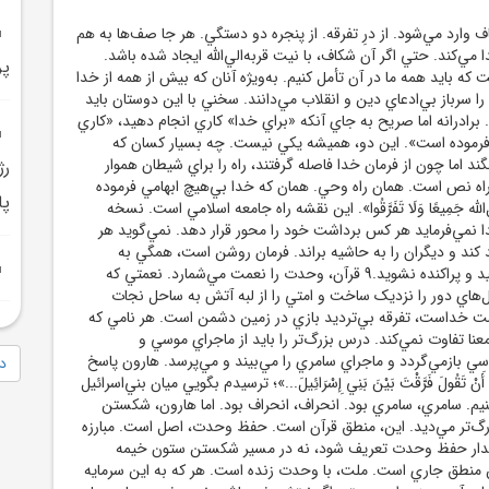
وارد مي‌شود. از درِ تفرقه. از پنجره دو دستگي. هر جا صف‌ها به هم
دا مي‌کند. حتي اگر آن شکاف، با نيت قربه‌الي‌الله ايجاد شده باشد.
پر
که بايد همه ما در آن تأمل کنيم. به‌ويژه آنان که بيش از همه از خدا
 سرباز بي‌ادعاي دين و انقلاب مي‌دانند. سخني با اين دوستان بايد
رادرانه اما صريح به جاي آنکه «براي خدا» کاري انجام دهيد، «کاري
 فرموده است». اين دو، هميشه يکي نيست. چه بسيار کسان که
ند اما چون از فرمان خدا فاصله گرفتند، راه را براي شيطان هموار
رژ
 راه نص است. همان راه وحي. همان که خدا بي‌هيچ ابهامي فرموده
پا
لِ‌الله جَمِيعًا وَلَا تَفَرَّقُوا». اين نقشه راه جامعه اسلامي است. نسخه
ا نمي‌فرمايد هر کس برداشت خود را محور قرار دهد. نمي‌گويد هر
د کند و ديگران را به حاشيه براند. فرمان روشن است، همگي به
ريسمان خدا چنگ بزنيد و پراکنده نشويد.9 قرآن، وحدت را نعمت مي‌شمارد. نعمتي که
دل‌هاي دور را نزديک ساخت و امتي را از لبه آتش به ساحل نجات
ت خداست، تفرقه بي‌ترديد بازي در زمين دشمن است. هر نامي که
عنا تفاوت نمي‌کند. درس بزرگ‌تر را بايد از ماجراي موسي و
 بازمي‌گردد و ماجراي سامري را مي‌بيند و مي‌پرسد. هارون پاسخ
دا
ْ تَقُولَ فَرَّقْتَ بَيْنَ بَنِي إِسْرَائِيلَ...»؛ ترسيدم بگويي ميان بني‌اسرائيل
نيم. سامري، سامري بود. انحراف، انحراف بود. اما هارون، شکستن
‌تر مي‌ديد. اين، منطق قرآن است. حفظ وحدت، اصل است. مبارزه
ر مدار حفظ وحدت تعريف شود، نه در مسير شکستن ستون خيمه
ن منطق جاري است. ملت، با وحدت زنده است. هر که به اين سرمايه