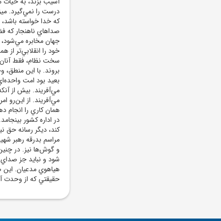
آسيب بزند، به حيات 
درست را نمي‌گيرد. م
که خدا خواسته باشد، ن
صداهاي ناهنجار که فضا
جهان مخابره مي‌شود، 
خود را انقلابي‌تر از 
سخت نظام، فقط آنان‌ هس
بروند. با اين منطق، و
بعيد بود امت واحده‌اي
مي‌آفريند. بيش از آنک
مي‌آفريند. از اين‌رو 
همان کاري را انجام ده
در اداره کشور بينجامد.
کند، ديگر رسانه حق ن
مراسم بدرقه رهبر شهي
و گوش‌ها نيز. در چنين
شود و نبايد جز صداي و
هياهوي مدعيان. اين ص
حقيقتي که از وحدت آغ