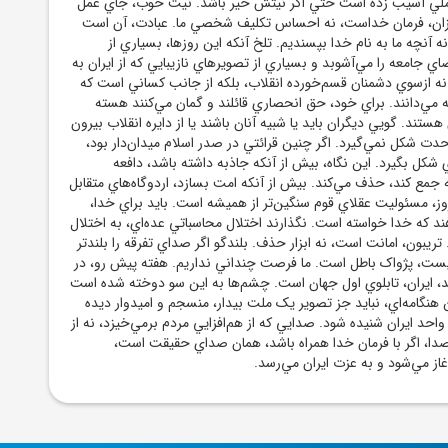
ملي آسيب زده است حتي اگر نيتش خير باشد. نيت خوب، جاي عمل
يزان، فرمان خداست، نه احساس تکليف شخصي ما. عبادت، آن است
ه آنچه ما به نام خدا بپسنديم. تلخ آنکه اين روزها، بسياري از
ي جامعه را مي‌آشوبد و بسياري از تصويرهاي نازيبايي که از ايران به
نه ازسوي دشمنان قسم‌خورده انقلاب، بلکه از جانب کساني است که
همه مي‌دانند. براي خود، حق انحصاري قائلند و گمان مي‌کنند هسته
تند. گويي ديگران بايد يا شبيه آنان باشند يا از دايره انقلاب بيرون
حدت شکل نمي‌گيرد. اگر چنين قرائتي در صدر اسلام ميدان‌دار بود،
 شکل بگيرد. اين نگاه، بيش از آنکه جاذبه داشته باشد، دافعه
ه جمع کند، حذف مي‌کند. بيش از آنکه امت بسازد، اردوگاه‌هاي متقابل
امروز، مسئوليت عقلاي قوم سنگين‌تر از هميشه است. بايد براي خدا،
ند که خدا خواسته است. نگذارند اختلال محاسباتي عده‌اي، به اختلال
 تريبون، امانت است، نه ابزار حذف. بلندگو اگر صداي تفرقه را بلندتر
يست، پژواک باطل است. ما فرصت چنداني نداريم. هفته پيش رو، در
د، ايران، تابلوي اول جهان است. چشم‌ها به اين سو دوخته شده است
 هنگامه‌اي، نبايد جز تصوير يک ملت بيدار، منسجم و اميدوار ديده
احد ايران شنيده شود. صدايي که از هم‌افزايي مردم برمي‌خيزد، نه از
دا، اگر با فرمان خدا همراه باشد، همان صداي حقيقت است،
از مي‌شود و به عزت ايران مي‌رسد.