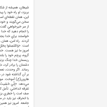
شيطان، هميشه از شکاف 
بريزد، او راه خود را پي
اين، همان نقطه‌اي است 
سخن مي‌گويند و خود را
از سر خيرخواهي گفت. ب
را انجام دهيد که خدا
خواستند براي خدا بجنگ
کردند. راه امن، همان
است: «وَاعْتَصِمُوا بِحَبْ
امروز ما نيز هست. خد
گروه، پرچم خود را بلن
دشمنان را برادر کرد، 
رساند. اگر وحدت، نعم
بر آن گذاشته شود در م
هارون(ع) آموخت. موسي
مي‌دهد: «إِنِّي خَشِيتُ أَن
تفرقه انداختي. تأمل ک
صف امت را خطري بزرگ
با انحراف نيز بايد د
جامعه. امروز نيز همي