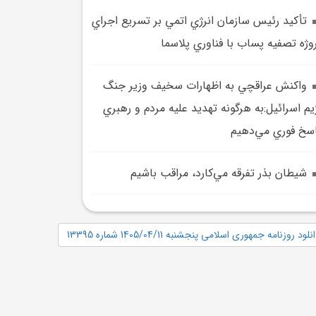
تأکيد رئيس سازمان انرژي اتمي بر تسريع اجراي
وژه تصفيه پساب با فناوري پلاسما
واکنش عراقچي به اظهارات سخيف وزير جنگ
يم اسرائيل:به هرگونه تهديد عليه مردم و رهبري
سخ فوري مي‌دهيم
شيطان بذر تفرقه مي‌کارد، مراقب باشيم
نلود روزنامه جمهوری اسلامی پنجشنبه 1405/04/11 شماره 13395