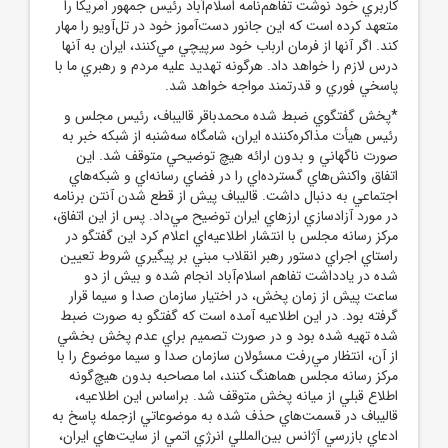
کاربري خود نوشت تفاهم‌نامه اسلام‌آباد رئيس‌ جمهور آمريکا را
متعهد کرده است که اين جانور دست‌آموز خود در تل‌آويو را مهار
کند. اگر آنها از فرمان ارباب خود سرپيچي مي‌کنند، ايران به آنها
درس لازم را خواهد داد. هرگونه تهديد عليه مردم و رهبري ما با
پاسخي فوري و قدرتمند مواجه خواهد شد.
*پخش گفتگوي ضبط‌ شده محمدباقر قاليباف، رئيس مجلس و
رئيس هيأت مذاکره‌کننده ايران، شامگاه سه‌شنبه از شبکه خبر به‌
صورت ناگهاني و بدون ارائه هيچ توضيحي متوقف شد. اين
اتفاق واکنش‌هاي گسترده‌اي را در فضاي رسانه‌اي و شبکه‌هاي
اجتماعي به دنبال داشت. قاليباف پيش از قطع شدن آنتن برنامه
در مورد آزادسازي ارزهاي ايران توضيح مي‌داد. پس از اين اتفاق،
مرکز رسانه مجلس با انتشار اطلاعيه‌اي اعلام کرد اين گفتگو در
راستاي اجراي دستور رهبر انقلاب مبني بر پيگيري شروط تعيين
‌شده در يادداشت تفاهم اسلام‌آباد انجام شده و بيش از دو
ساعت پيش از زمان پخش، در اختيار سازمان صدا و سيما قرار
گرفته بود. در اين اطلاعيه آمده است که گفتگو به‌ صورت ضبط
‌شده تهيه شده بود و در صورت تصميم براي عدم پخش بخشي
از آن، انتظار مي‌رفت مسئولان سازمان صدا و سيما موضوع را با
مرکز رسانه مجلس هماهنگ کنند، اما مصاحبه بدون هيچ‌گونه
اطلاع قبلي از ميانه پخش متوقف شد. براساس اين اطلاعيه،
قاليباف در قسمت‌هاي حذف ‌شده به موضوعاتي ازجمله پاسخ به
ادعاي بازرسي آژانس بين‌المللي انرژي اتمي از سايت‌هاي ايران،