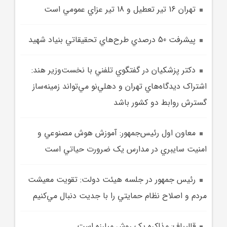
تهران 16 تير تعطيل و 18 تير عزاي عمومي است
پيشرفت 50 درصدي طرح‌هاي تحقيقاتي بنياد شهيد
دکتر پزشکيان در گفتگوي تلفني با نخست‌وزير هند:
اشتراک ديدگاه‌هاي تهران و دهلي‌نو مي‌تواند زمينه‌ساز
گسترش روابط دو کشور باشد
معاون اول رئيس‌جمهور: آموزش هوش مصنوعي و
امنيت سايبري در مدارس يک ضرورت حياتي است
رئيس جمهور در جلسه هيئت دولت: تقويت معيشت
مردم و اصلاح نظام حمايتي را با جديت دنبال مي‌کنيم
قاليباف: مذاکره يک روش مبارزه است