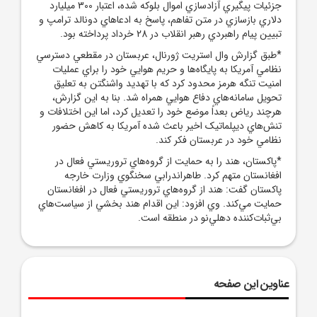
جزئيات پيگيري آزادسازي اموال بلوکه ‌شده، اعتبار 300 ميليارد
دلاري بازسازي در متن تفاهم، پاسخ به ادعاهاي دونالد ترامپ و
تبيين پيام راهبردي رهبر انقلاب در 28 خرداد پرداخته بود.
*طبق گزارش وال ‌استريت ژورنال، عربستان در مقطعي دسترسي
نظامي آمريکا به پايگاه‌ها و حريم هوايي خود را براي عمليات
امنيت تنگه هرمز محدود کرد که با تهديد واشنگتن به تعليق
تحويل سامانه‌هاي دفاع هوايي همراه شد. بنا به اين گزارش،
هرچند رياض بعداً موضع خود را تعديل کرد، اما اين اختلافات و
تنش‌هاي ديپلماتيک اخير باعث شده آمريکا به کاهش حضور
نظامي خود در عربستان فکر کند.
*پاکستان، هند را به حمايت از گروه‌هاي تروريستي فعال در
افغانستان متهم کرد. طاهراندرابي سخنگوي وزارت خارجه
پاکستان گفت: هند از گروه‌هاي تروريستي فعال در افغانستان
حمايت مي‌کند. وي افزود: اين اقدام هند بخشي از سياست‌هاي
بي‌ثبات‌کننده دهلي‌نو در منطقه است.
عناوین این صفحه