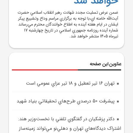
خواهد شد
ضمن عرض تسليت مجدد شهادت رهبر انقلاب اسلامي حضرت
آيت‌الله خامنه اي،با توجه به برگزاري مراسم وداع وتشييع پيکر
ايشان در ايام هفته آينده به اطلاع خوانندگان محترم مي‌رساند
شماره آينده روزنامه جمهوري اسلامي در تاريخ چهارشنبه 17
تيرماه 1405 منتشر خواهد شد.
عناوین این صفحه
تهران 16 تير تعطيل و 18 تير عزاي عمومي است
پيشرفت 50 درصدي طرح‌هاي تحقيقاتي بنياد شهيد
دکتر پزشکيان در گفتگوي تلفني با نخست‌وزير هند:
اشتراک ديدگاه‌هاي تهران و دهلي‌نو مي‌تواند زمينه‌ساز