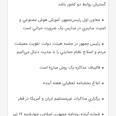
گسترش روابط دو کشور باشد
معاون اول رئيس‌جمهور: آموزش هوش مصنوعي و
امنيت سايبري در مدارس يک ضرورت حياتي است
رئيس جمهور در جلسه هيئت دولت: تقويت معيشت
مردم و اصلاح نظام حمايتي را با جديت دنبال مي‌کنيم
قاليباف: مذاکره يک روش مبارزه است
ابلاغ بخشنامه تعطيلي هفته آينده
برگزاري مذاکرات غيرمستقيم ايران و آمريکا در قطر
شماره آينده روزنامه جمهوري اسلامي چهارشنبه 17 تير