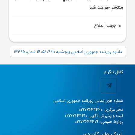
منتشر خواهد شد
جهت اطلاع
دانلود روزنامه جمهوری اسلامی پنجشنبه 1405/04/11 شماره 13395
کانال تلگرام
شماره های تماس روزنامه جمهوری اسلامی
دفتر مرکزی: 02177644420
ثبت و پذیرش آگهی: 02177644410
روابط عمومی: 02177644409
لینک های کاربردی