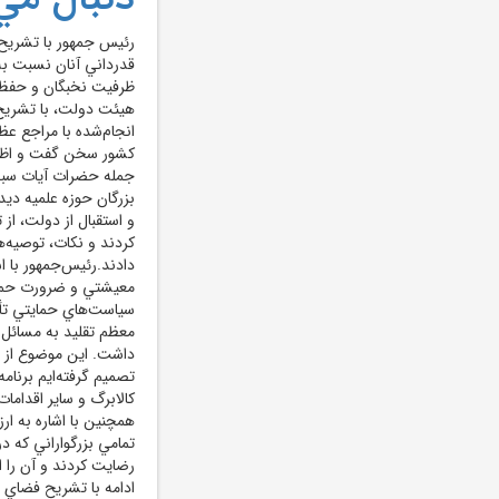
رئيس جمهور با تشريح ن
قدرداني آنان نسبت به 
ظرفيت نخبگان و حفظ 
هيئت دولت، با تشريح 
انجام‌شده با مراجع ع
کشور سخن گفت و اظهار
جمله حضرات آيات سبحا
بزرگان حوزه علميه ديد
و استقبال از دولت، از
کردند و نکات، توصيه‌ه
دادند.رئيس‌جمهور با ا
معيشتي و ضرورت حمايت
سياست‌هاي حمايتي تأ
معظم تقليد به مسائل
داشت. اين موضوع از ا
تصميم گرفته‌ايم برنا
کالابرگ و ساير اقداما
همچنين با اشاره به ارز
تمامي بزرگواراني که در 
رضايت کردند و آن را 
ادامه با تشريح فضاي 