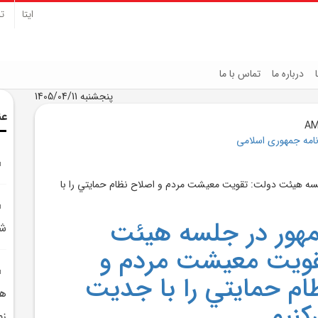
ایتا
تل
درباره ما
تماس با ما
پنجشنبه 1405/04/11
عن
نامه جمهوری اسلامی
هور در جلسه هيئت
شه
قويت معيشت مردم و
ام حمايتي را با جديت
هن
کنيم
زم