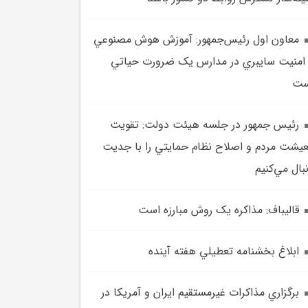
معاون اول رئيس‌جمهور: آموزش هوش مصنوعي
امنيت سايبري در مدارس يک ضرورت حياتي
ست
رئيس جمهور در جلسه هيئت دولت: تقويت
يشت مردم و اصلاح نظام حمايتي را با جديت
بال مي‌کنيم
قاليباف: مذاکره يک روش مبارزه است
ابلاغ بخشنامه تعطيلي هفته آينده
برگزاري مذاکرات غيرمستقيم ايران و آمريکا در