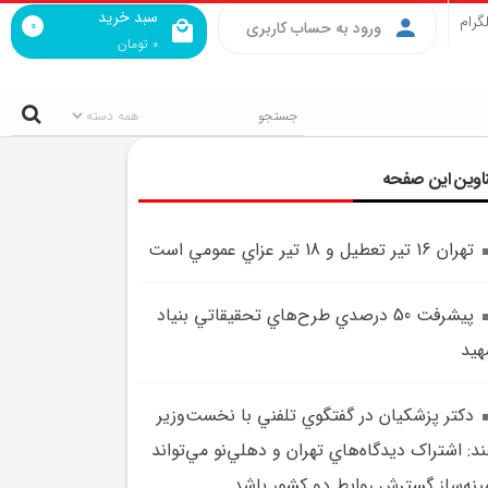
سبد خرید
گرام
0
ورود به حساب کاربری
0
تومان
اوین این صفحه
تهران 16 تير تعطيل و 18 تير عزاي عمومي است
پيشرفت 50 درصدي طرح‌هاي تحقيقاتي بنياد
يد
دکتر پزشکيان در گفتگوي تلفني با نخست‌وزير
د: اشتراک ديدگاه‌هاي تهران و دهلي‌نو مي‌تواند
ينه‌ساز گسترش روابط دو کشور باشد