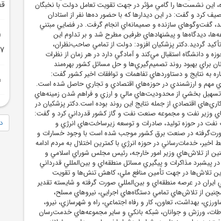
قط
، اين نشست‌ها را گامي مؤثر در جهت تقويت تعامل دولت با نخبگان
ف کرد و گفت: در اين ديدارها که با حضور ده‌ها نفر از استادان
د، گفت‌وگوهاي سازنده و صميمانه‌اي انجام گرفت. در فضايي مبتني
غه‌ها، ديدگاه‌ها و پيشنهادهاي طرفين مطرح شد و بر تداوم اين
أکيد گرديد.دکتر پزشکيان افزود: دولت از تمامي صاحب‌نظران،
17 تير منتشر خ
زه و دانشگاه استقبال مي‌کند و آمادگي دارد در هر زمان از نظرات
براي بهبود روند تصميم‌گيري‌ها و حل مسائل کشور بهره‌مند
ره به نتايج و دستاوردهاي تفاهمات و توافقات اخير کشور گفت:
ي مهم و ارزشمندي در حوزه‌هاي اقتصادي و تجاري حاصل شده است.
تسهيل بخشي از محدوديت‌هاي مالي و ارزي و فراهم شدن زمينه‌هاي
ري‌هاي اقتصادي از جمله نتايج اين روند بوده است.دکتر پزشکيان در
اي وزير نفت و مجموعه صنعت نفت و گاز کشور قدرداني کرد و گفت:
دا
ت نفت در حوزه توليد، صادرات و توسعه زيرساخت‌هاي انرژي و
رت‌گرفته در صنعت برق کشور موجب شده است با وجود خسارات و
 اخير، خدمات‌رساني در حوزه انرژي با کمترين اختلال به مردم ادامه
ين از تلاش‌هاي وزير امور خارجه، رئيس مجلس شوراي اسلامي و
ر پيشبرد مذاکرات و پيگيري مسائل منطقه‌اي و بين‌المللي قدرداني
اين تلاش‌ها در جهت تأمين منافع ملي، کاهش تنش‌ها و تقويت
ايران در عرصه منطقه‌اي و بين‌المللي صورت گرفته و شايسته تقدير
نين از تلاش‌هاي تمامي دستگاه‌هاي اجرايي، نيروهاي مسلح،
اورزي، بهداشت، تعاون، کار و رفاه اجتماعي، راه و شهرسازي، نيرو،
طات، ورزش و جوانان، شبکه بانکي و ساير مجموعه‌هاي خدمت‌رسان