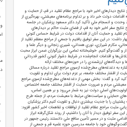
تايج ديدارهاي اخير خود با مراجع عظام تقليد در قم، از حمايت و
اقدامات دولت خبر داد و بر تداوم برنامه‌هاي معيشتي، بهره‌گيري از
وحدت و انسجام ملي تأکيد کرد.دکتر مسعود پزشکيان در جلسه
و 
نتايج سفر اخير خود به قم، از فضاي مثبت حاکم بر ديدارهاي
ظام تقليد و حمايت آنان از اقدامات دولت در شرايط حساس کنوني
ا
 داشت: در اين سفر توفيق يافتيم با جمعي از مراجع معظم تقليد از
ني، مکارم شيرازي، نوري همداني، شبيري زنجاني و ديگر علما و
ار و گفت‌وگو کنيم. خوشبختانه تمامي اين بزرگواران ضمن ابراز محبت
 تلاش‌ها و اقدامات انجام‌شده در شرايط دشوار کنوني کشور قدرداني
مع
ا و ديدگاه‌هاي ارزشمندي را در حوزه‌هاي مختلف ارائه
شاره به دغدغه‌هاي مطرح‌شده ازسوي مراجع تقليد درباره مسائل
دن
 از اقشار مختلف جامعه، بر عزم دولت براي تداوم و تقويت
کيد کرد و گفت: بخش مهمي از دغدغه‌هاي مطرح‌شده ازسوي مراجع
 معيشتي مردم و ضرورت حمايت از اقشار مختلف جامعه اختصاص
ولويت‌هاي اصلي دولت نيز به شمار مي‌رود و بر همين اساس،
مه‌هاي حمايتي و سياست‌هاي مرتبط با معيشت مردم، از جمله طرح
ت پشتيبان را با جديت بيشتري دنبال و تقويت کنيم.دکتر پزشکيان
يابي مثبت مراجع عظام تقليد از توافقات و تفاهمات اخير کشور افزود:
اين سفر توفيق ديدار با آنان را داشتيم، از روند شکل‌گرفته ابراز
اقدامي مثبت و در مسير تأمين منافع ملي دانستند.رئيس جمهور در
گفت‌وگوهاي خود با جامعه مدرسين حوزه علميه قم و جمعي از