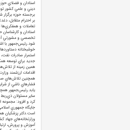
استادان و فضلاي حوزه
ديني و علمي کشور توصي
برجسته حوزه برگزار ش
بر احترام متقابل، دغد
تعاملات و همفکري‌ها ت
استادان و کارشناسان حو
تخصصي و مشورتي آنان 
شود.رئيس‌جمهور با اشا
خوشبختانه دستاوردها
استمرار صادرات نفت، 
جديد براي توسعه همکا
همين زمينه از تلاش‌ه
اقدامات ارزشمند وزار
همچنين تلاش‌هاي صو
فشارهاي ناشي از شرايط
يابد.رئيس‌جمهور همچن
ساير مسئولان ذي‌ربط د
کرد و افزود: مجموعه 
جايگاه جمهوري اسلامي 
است.دکتر پزشکيان همچ
وزارتخانه‌هاي جهاد کش
آموزش و پرورش، ارتبا