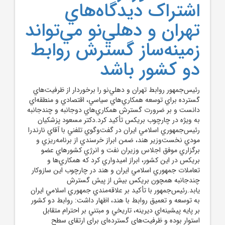
اشتراک ديدگاه‌هاي
تهران و دهلي‌نو مي‌تواند
زمينه‌ساز گسترش روابط
دو کشور باشد
رئيس‌جمهور روابط تهران و دهلي‌نو را برخوردار از ظرفيت‌هاي
گسترده براي توسعه همکاري‌هاي سياسي، اقتصادي و منطقه‌اي
دانست و بر ضرورت گسترش همکاري‌هاي دوجانبه و چندجانبه
به ويژه در چارچوب بريکس تأکيد کرد.دکتر مسعود پزشکيان
رئيس‌جمهوري اسلامي ايران در گفت‌وگوي تلفني با آقاي نارندرا
مودي نخست‌وزير هند، ضمن ابراز خرسندي از برنامه‌ريزي و
برگزاري موفق اجلاس وزيران نفت و انرژي کشورهاي عضو
بريکس در اين کشور، ابراز اميدواري کرد که همکاري‌ها و
تعاملات جمهوري اسلامي ايران و هند در چارچوب اين سازوکار
چندجانبه همچون بريکس بيش از پيش گسترش
يابد.رئيس‌جمهور با تأکيد بر علاقه‌مندي جمهوري اسلامي ايران
به توسعه و تعميق روابط با هند، اظهار داشت: روابط دو کشور
بر پايه پيشينه‌اي ديرينه، تاريخي و مبتني بر احترام متقابل
استوار بوده و ظرفيت‌هاي گسترده‌اي براي ارتقاي سطح