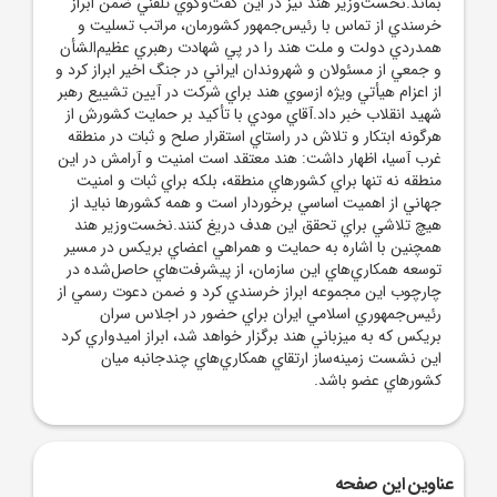
بماند.نخست‌وزير هند نيز در اين گفت‌وگوي تلفني ضمن ابراز
خرسندي از تماس با رئيس‌جمهور کشورمان، مراتب تسليت و
همدردي دولت و ملت هند را در پي شهادت رهبري عظيم‌الشأن
و جمعي از مسئولان و شهروندان ايراني در جنگ اخير ابراز کرد و
از اعزام هيأتي ويژه ازسوي هند براي شرکت در آيين تشييع رهبر
شهيد انقلاب خبر داد.آقاي مودي با تأکيد بر حمايت کشورش از
هرگونه ابتکار و تلاش در راستاي استقرار صلح و ثبات در منطقه
غرب آسيا، اظهار داشت: هند معتقد است امنيت و آرامش در اين
منطقه نه تنها براي کشورهاي منطقه، بلکه براي ثبات و امنيت
جهاني از اهميت اساسي برخوردار است و همه کشورها نبايد از
هيچ تلاشي براي تحقق اين هدف دريغ کنند.نخست‌وزير هند
همچنين با اشاره به حمايت و همراهي اعضاي بريکس در مسير
توسعه همکاري‌هاي اين سازمان، از پيشرفت‌هاي حاصل‌شده در
چارچوب اين مجموعه ابراز خرسندي کرد و ضمن دعوت رسمي از
رئيس‌جمهوري اسلامي ايران براي حضور در اجلاس سران
بريکس که به ميزباني هند برگزار خواهد شد، ابراز اميدواري کرد
اين نشست زمينه‌ساز ارتقاي همکاري‌هاي چندجانبه ميان
کشورهاي عضو باشد.
عناوین این صفحه