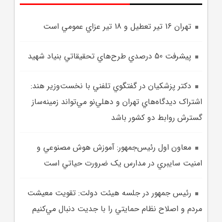
تهران 16 تير تعطيل و 18 تير عزاي عمومي است
پيشرفت 50 درصدي طرح‌هاي تحقيقاتي بنياد شهيد
دکتر پزشکيان در گفتگوي تلفني با نخست‌وزير هند:
اشتراک ديدگاه‌هاي تهران و دهلي‌نو مي‌تواند زمينه‌ساز
گسترش روابط دو کشور باشد
معاون اول رئيس‌جمهور: آموزش هوش مصنوعي و
امنيت سايبري در مدارس يک ضرورت حياتي است
رئيس جمهور در جلسه هيئت دولت: تقويت معيشت
مردم و اصلاح نظام حمايتي را با جديت دنبال مي‌کنيم