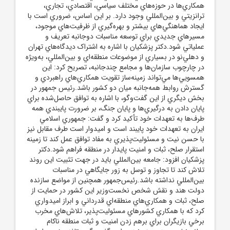
همکاري‌ها در حوزه‌هاي مختلف سياسي، اقتصادي، تجاري،
ترانزيتي و بين‌المللي وجود دارد. بر اين اساس، ضروري است با
ايجاد هماهنگي‌هاي بيشتر و بهره‌گيري از ظرفيت‌هاي موجود،
مسيرهاي جديدي براي توسعه مناسبات دوجانبه تعريف و
عملياتي شود.دکتر پزشکيان با اشاره به اشتراک ديدگاه‌هاي تهران
و دهلي‌نو در بسياري از موضوعات منطقه‌اي و بين‌المللي، به‌ويژه
در چارچوب سازمان‌ها و مجامع چندجانبه، تصريح کرد: اين
همسويي‌ها مي‌تواند زمينه‌ساز تقويت همکاري‌هاي راهبردي و
گسترش روابط همه‌جانبه ميان دو کشور باشد.رئيس جمهور در
بخش ديگري از اين گفت‌وگو، با اشاره به توافق حاصل‌شده براي
پايان دادن به درگيري‌ها و پايان جنگ، بر ضرورت پايبندي همه
طرف‌ها به تعهدات خود تأکيد کرد و گفت: جمهوري اسلامي
ايران به تعهدات خود پايبند است و اميدوار است طرف مقابل نيز
با حسن نيت و مسئوليت‌پذيري به مفاد توافق عمل کند تا زمينه
استقرار صلح، ثبات و امنيت پايدار در منطقه فراهم شود.دکتر
پزشکيان افزود: جامعه بين‌المللي بايد در جهت تثبيت اين روند
تلاش کند تا تجاوز و توسل به زور جايگاهي در مناسبات
بين‌المللي نداشته باشد.رئيس‌جمهور همچنين از مواضع سازنده
دولت هند و نقش شخص نخست‌وزير اين کشور در حمايت از
صلح، ثبات و همکاري‌هاي منطقه‌اي قدرداني و ابراز اميدواري
کرد که با همکاري کشورهاي مسئوليت‌پذير، تلاش‌هاي مخرب
برخي بازيگران براي برهم زدن امنيت و ثبات منطقه ناکام