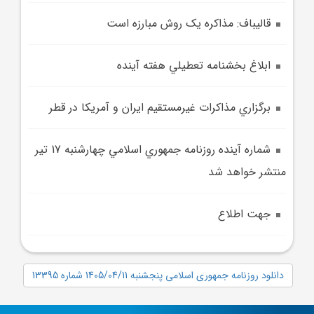
قاليباف: مذاکره يک روش مبارزه است
ابلاغ بخشنامه تعطيلي هفته آينده
برگزاري مذاکرات غيرمستقيم ايران و آمريکا در قطر
شماره آينده روزنامه جمهوري اسلامي چهارشنبه 17 تير
منتشر خواهد شد
جهت اطلاع
دانلود روزنامه جمهوری اسلامی پنجشنبه 1405/04/11 شماره 13395