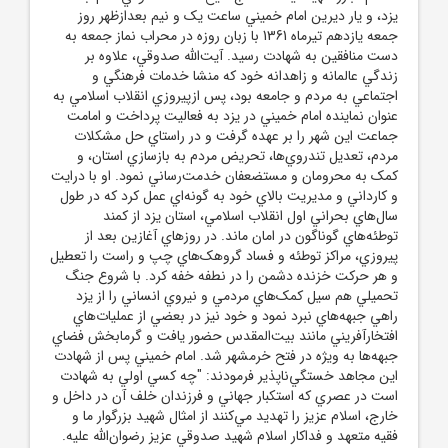
يزد، و يار ديرين امام خميني ساعت يک ‌و نيم بعدازظهر روز
جمعه يازدهم تيرماه 1361 با زبان روزه در محراب نماز جمعه به
دست منافقين به شهادت رسيد. آيت‌الله صدوقي، علاوه بر
زندگي عالمانه و زاهدانه خود که منشا خدمات فرهنگي و
اجتماعي به مردم و جامعه بود، پس ازپيروزي انقلاب اسلامي به
عنوان نماينده امام خميني در يزد به فعاليت پرداخت و امامت
جماعت اين شهر را بر عهده گرفت و در راستاي حل مشکلات
مردم، تعديل تندروي‌ها، تحريض مردم به بازسازي استان، و
کمک به محرومان و مستضعفان خدمت‌رساني نمود. او با درايت
و کارداني و مديريت بالاي خود به گونه‌اي عمل کرد که در طول
سال‌هاي بحراني اول انقلاب اسلامي، استان يزد از کمند
توطئه‌هاي گوناگون در امان ماند. در روزهاي آغازين بعد از
پيروزي، مراکز توطئه و فساد گروهک‌هاي چپ و راست را تعطيل
و هر حرکت خزنده دشمن را در نطفه خفه کرد. با شروع جنگ
تحميلي هم سيل کمک‌هاي مردمي و نيروي انساني را از يزد
راهي جبهه‌هاي نبرد نمود و خود نيز در بعضي از عمليات‌هاي
افتخارآفريني مانند بيت‌المقدس حضور يافت و گرمابخش فضاي
جبهه‌ها به ويژه در فتح خرمشهر شد. امام خميني پس از شهادت
اين مجاهد خستگي‌ناپذير فرمودند: "چه کسي اولي به شهادت
است در عصري که استکبار جهاني و فرزندان خلف آن در داخل و
خارج، اسلام عزيز را تهديد مي‌کنند از امثال شهيد بزرگوار ما و
فقيه متعهد و فداکار اسلام شهيد صدوقي عزيز رضوان‌الله عليه.