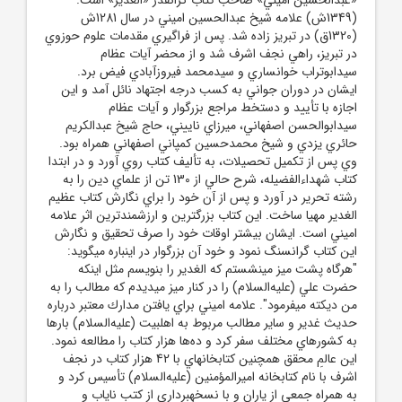
(1349ش) علامه شيخ عبدالحسين اميني در سال 1281ش
(1320ق) در تبريز زاده شد. پس از فراگيري مقدمات علوم حوزوي
در تبريز، راهي نجف اشرف شد و از محضر آيات عظام
سيدابوتراب خوانساري و سيدمحمد فيروزآبادي فيض برد.
ايشان در دوران جواني به كسب درجه اجتهاد نائل آمد و اين
اجازه با تأييد و دستخط مراجع بزرگوار و آيات عظام
سيدابوالحسن اصفهاني، ميرزاي ناييني، حاج شيخ عبدالكريم
حائري يزدي و شيخ محمدحسين كمپاني اصفهاني همراه بود.
وي پس از تكميل تحصيلات، به تأليف كتاب روي آورد و در ابتدا
كتاب شهداءالفضيله، شرح حالي از 130 تن از علماي دين را به
رشته تحرير در آورد و پس از آن خود را براي نگارش كتاب عظيم
الغدير مهيا ساخت. اين كتاب بزرگترين و ارزشمندترين اثر علامه
اميني است. ايشان بيشتر اوقات خود را صرف تحقيق و نگارش
اين كتاب گرانسنگ نمود و خود آن بزرگوار در اين‏باره مي‏گويد:
"هرگاه پشت ميز مي‏نشستم كه الغدير را بنويسم مثل اينكه
حضرت علي (عليه‌السلام) را در كنار ميز مي‏ديدم كه مطالب را به
من ديكته مي‏فرمود". علامه اميني براي يافتن مدارك معتبر درباره
حديث غدير و ساير مطالب مربوط به اهل‏بيت (عليه‌السلام) بارها
به كشورهاي مختلف سفر كرد و ده‏‌ها هزار كتاب را مطالعه نمود.
اين عالمِ محقق هم‏چنين كتابخانه‏اي با 42 هزار كتاب در نجف
اشرف با نام كتابخانه اميرالمؤمنين (عليه‌السلام) تأسيس كرد و
به همراه جمعي از ياران و با نسخه‏برداري از كتب ناياب و