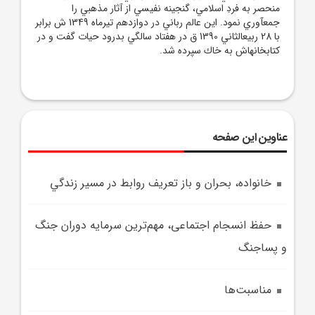
منحصر به فردِ اسلامي، گنجينه نفيسي از آثار مذهبي را
جمع‏آوري نمود. اين عالم رباني در دوازدهم تيرماه 1349 ش برابر
با 28 ربيع‏الثاني 1390 ق در هفتاد سالگي بدرود حيات گفت و در
كتابخانه‏اش به خاك سپرده شد.
عناوین این صفحه
خانواده، بحران و باز تعريف روابط در مسير زندگي
حفظ انسجام اجتماعی، مهم‌ترین سرمایه دوران جنگ
و پساجنگ
مناسبت‌ها