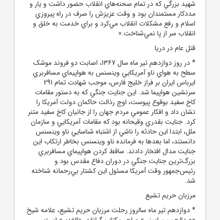
شهيد بزرگي که در تمام صحنه‌هاي انقلاب حضور داشت و يار و
مددکار مستمندان بود و وقت عزيزش را صرف در راه پيروزي
اسلام و رفع مشکلات انقلاب مي‌کرد و براي خدمت به خلق و
انقلاب سر از پا نمي‌شناخت.«
قتل ‌عام در دريا
* در روز دوازدهم تير ماه سال 1367، اصابت دو فروند موشک
سطح به هواي ناو آمريکايي وينسنس به هواپيماي مسافربري
ايرباس ايران بر فراز خليج فارس، موجب شهادت تمام 291
سرنشين هواپيما شد. اين جنايت جنگي که به دستور مقامات
کاخ سفيد بوقوع پيوست، اوج رذالت حاکمان دولت آمريکا را
نشان داد و افکار عمومي مردم جهان را از جانيان کاخ سفيد متنر
کرد. جنايت بقدري وقيحانه بود که مقامات آمريکايي و سازمان
ملل، ابتدا اين حادثه را ناشي از اشتباه شناسايي ناو وينسنس
دانستند، اما بعدها به فرمانده ناو وينسنس بخاطر ارتکاب اين
جنايت مدال افتخار دادند. ساقط کردن هواپيما‌ي مسافربري
بزرگ‌ترين جنايت جنگي در دوران دفاع مقدس بود و
رئيس‌جمهور وقت آمريکا مسئول اين کشتار بي‌رحمانه شناخته
شد.
مرزبان حريم تشيع
* دوازدهم تير ماه سالروز رحلت مرزبان حريم تشيع، علامه شيخ
«عبدالحسين اميني» صاحب كتاب گرانقدر «الغدير» است.