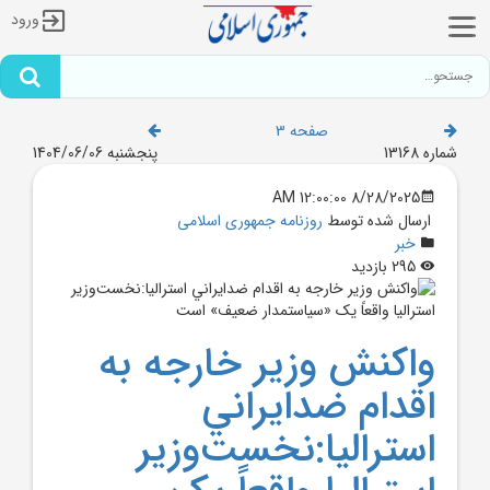
ورود
صفحه 3
شماره 13168
پنجشنبه 1404/06/06
8/28/2025 12:00:00 AM
ارسال شده توسط
روزنامه جمهوری اسلامی
خبر
295 بازدید
واکنش وزير خارجه به
اقدام ضدايراني
استراليا:نخست‌وزير