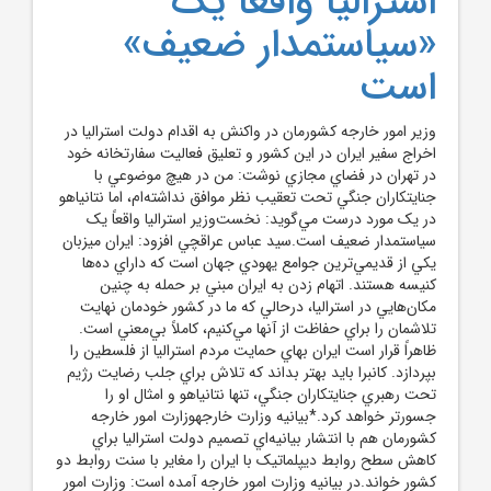
استراليا واقعاً يک
«سياستمدار ضعيف»
است
وزير امور خارجه کشورمان در واکنش به اقدام دولت استراليا در
اخراج سفير ايران در اين کشور و تعليق فعاليت سفارتخانه خود
در تهران در فضاي مجازي نوشت: من در هيچ‌ موضوعي با
جنايتکاران جنگي تحت تعقيب نظر موافق نداشته‌ام، اما نتانياهو
در يک مورد درست مي‌گويد: نخست‌وزير استراليا واقعاً يک
سياستمدار ضعيف است.سيد عباس عراقچي افزود: ايران ميزبان
يکي از قديمي‌ترين جوامع يهودي جهان است که داراي ده‌ها
کنيسه هستند. اتهام زدن به ايران مبني بر حمله به چنين
مکان‌هايي در استراليا، درحالي که ما در کشور خودمان نهايت
تلاشمان را براي حفاظت از آنها مي‌کنيم، کاملاً بي‌معني است.
ظاهراً قرار است ايران بهاي حمايت مردم استراليا از فلسطين را
بپردازد. کانبرا بايد بهتر بداند که تلاش براي جلب رضايت رژيم
تحت رهبري جنايتکاران جنگي، تنها نتانياهو و امثال او را
جسورتر خواهد کرد.*بيانيه وزارت خارجهوزارت امور خارجه
کشورمان هم با انتشار بيانيه‌اي تصميم دولت استراليا براي
کاهش سطح روابط ديپلماتيک با ايران را مغاير با سنت روابط دو
کشور خواند.در بيانيه وزارت امور خارجه آمده است: وزارت امور