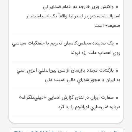
واکنش وزير خارجه به اقدام ضدايراني
استراليا:نخست‌وزير استراليا واقعاً يک «سياستمدار
ضعيف» است
يک نماينده مجلس:کاسبان تحريم با جفنگيات سياسي
روي اعصاب ملت رژه نروند
بازگشت مجدد بازرسان آژانس بين‌المللي انرژي اتمي
به ايران با مجوز شوراي عالي امنيت ملي
سفارت ايران در لندن گزارش ادعايي «ديلي‌تلگراف»
درباره غني‌سازي اورانيوم را رد کرد