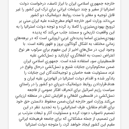
خارجه جمهوري اسلامي ايران با ابراز تاسف، درخواست دولت
استراليا از سفير و چند ديپلمات ايراني براي ترک اين کشور را غير
قابل توجيه و مغاير با سنت روابط ديپلماتيک دو کشور
مي‌داند.وزارت امور خارجه اتهام مطرح‌شده عليه ايران مبني بر
ترويج يهودي‌ستيزي را کاملا رد کرده و توجه دولت استراليا را به
اين واقعيت تاريخي و مستند جلب مي‌کند که پديده
يهودي‌ستيزي اساسا پديده‌اي غربي-اروپايي است که در برهه‌هاي
زماني مختلف به اشکال گوناگون بروز و ظهور يافته است. با
وجود اين، در سال‌هاي اخير از اين مفهوم براي سرکوب هر نوع
اعتراض نسبت به اشغالگري، آپارتايد و نسل‌کشي عليه
فلسطينيان سوء استفاده شده است. جمهوري اسلامي ايران
ضمن محکوم‌کردن جنايات شنيع و نسل‌کشي درحال وقوع در
غزه، مسئوليت همه حاميان و توجيه‌کنندگان اين جنايات را
يادآور شده و اقدام دولت استراليا در اتهام‌زني عليه ايران و
هدف‌قراردادن روابط ديپلماتيک ديرپاي دو کشور را در راستاي
سياست رژيم اسرائيل براي انحراف افکار عمومي از فاجعه
نسل‌کشي در فلسطين اشغالي و افزايش تنش در منطقه ارزيابي
مي‌کند.وزارت امور خارجه ايران،ضمن محفوظ دانستن حق خود
براي اقدام متقابل، طرف استراليايي را به تجديد نظر در اين
تصميم ناصواب دعوت کرده و مسئوليت آثار و تبعات مترتب بر
اين تصميم، از جمله مشکلاتي که براي جامعه فرهيخته ايراني
مقيم اين کشور ايجاد خواهد کرد، را متوجه دولت استراليا