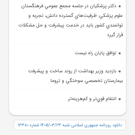
دکتر پزشکيان در جلسه مجمع عمومي فرهنگستان
علوم پزشکي: ظرفيت‌هاي گسترده دانش، تجربه و
توانمندي کشور بايد در خدمت پيشرفت و حل مشکلات
قرار گيرد
توافق پايان راه نيست
بازديد وزير بهداشت از روند ساخت و پيشرفت
بيمارستان تخصصي سوختگي و تروما
انتقامِ قوي‌تر و کم‌هزينه‌تر
دانلود روزنامه جمهوری اسلامی شنبه 1405/03/23 شماره 13380