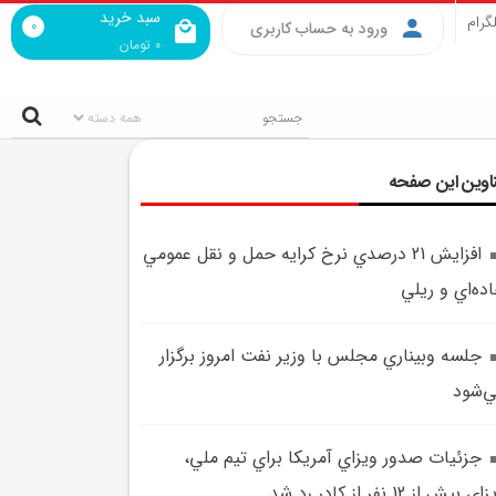
سبد خرید
گرام
0
ورود به حساب کاربری
0
تومان
اوین این صفحه
افزايش 21 درصدي نرخ کرايه حمل‌ و نقل عمومي
ده‌اي و ريلي
جلسه وبيناري مجلس با وزير نفت امروز برگزار
‌شود
جزئيات صدور ويزاي آمريکا براي تيم ملي،
ي بيش از 12 نفر از کادر رد شد