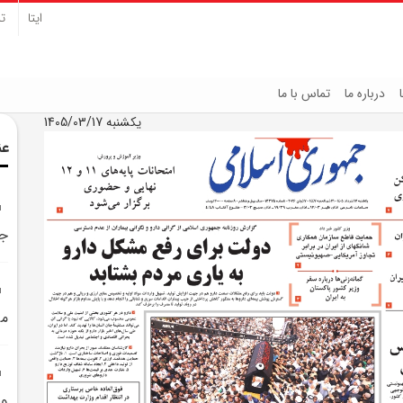
ایتا
تل
درباره ما
تماس با ما
یکشنبه 1405/03/17
عن
جا
مي
ويزا