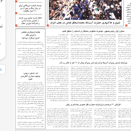
نخ
دا