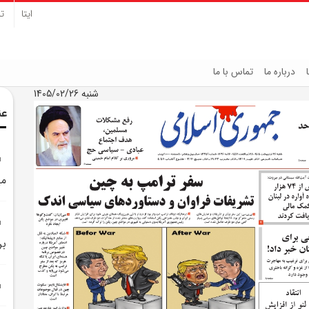
ایتا
تل
درباره ما
تماس با ما
شنبه 1405/02/26
عن
مي
بر