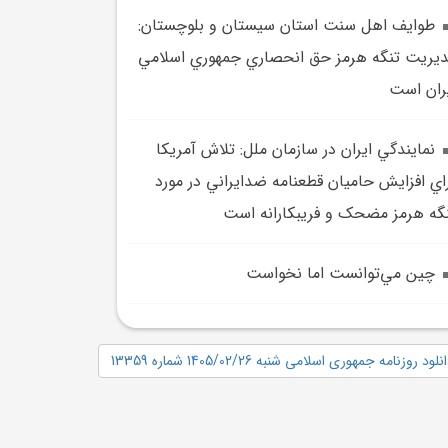
طوايف اهل سنت استان سيستان و بلوچستان:
يريت تنگه هرمز حق انحصاري جمهوري اسلامي
ران است
نمايندگي ايران در سازمان ملل: تلاش آمريکا
اي افزايش حاميان قطعنامه ضدايراني در مورد
گه هرمز مضحک و فريبکارانه است
چين مي‌توانست اما نخواست
نلود روزنامه جمهوری اسلامی شنبه 1405/02/26 شماره 13359