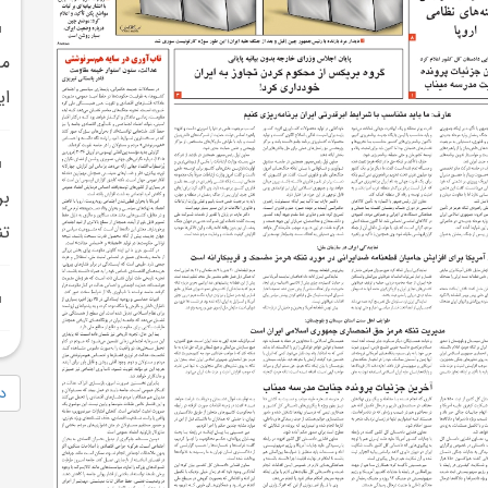
مد
اي
بر
تن
دا