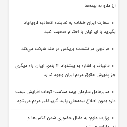
ارز دارو به بيمه‌ها
سفارت ايران خطاب به نماينده اتحاديه اروپا:ياد
بگيريد با ايرانيان با احترام صحبت کنيد
عراقچي در نشست بريکس در هند شرکت مي‌کند
قاليباف با اشاره به پيشنهاد 14 بندي ايران: راه ديگري
جز پذيرش حقوق مردم ايران وجود ندارد
مديرعامل سازمان بيمه سلامت: تبعات افزايش قيمت
دارو بدون اطلاع بيمه‌هاي پايه، گريبانگير مردم مي‌شود
وزارت علوم: به دنبال حضوري شدن کلاس‌ها و
امتحانات هستيم