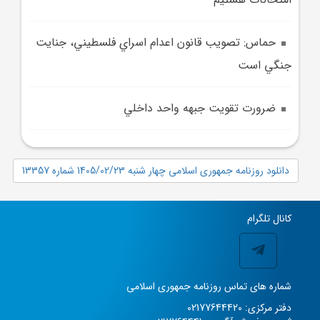
حماس: تصويب قانون اعدام اسراي فلسطيني، جنايت
جنگي است
ضرورت تقويت جبهه واحد داخلي
دانلود روزنامه جمهوری اسلامی چهار شنبه 1405/02/23 شماره 13357
کانال تلگرام
شماره های تماس روزنامه جمهوری اسلامی
دفتر مرکزی: 02177644420