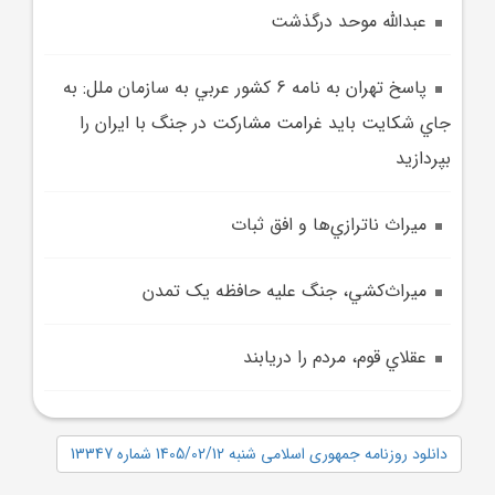
عبدالله موحد درگذشت
پاسخ تهران به نامه 6 کشور عربي به سازمان ملل: به
جاي شکايت بايد غرامت مشارکت در جنگ با ايران را
بپردازيد
ميراث ناترازي‌ها و افق ثبات
ميراث‌کشي، جنگ عليه حافظه يک تمدن
عقلاي قوم، مردم را دريابند
دانلود روزنامه جمهوری اسلامی شنبه 1405/02/12 شماره 13347